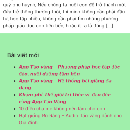
quý phụ huynh, Nếu chúng ta nuôi con để trở thành một
đứa trẻ thông thường thôi, thì mình không cần phải đầu
tư, học tập nhiều, không cần phải tìm những phương
pháp giáo dục con tiên tiến, hoặc ít ra là đúng […]
Bài viết mới
𝘼𝙥𝙥 𝙏á𝙤 𝙫à𝙣𝙜 – 𝙋𝙝ươ𝙣𝙜 𝙥𝙝á𝙥 𝙝ọ𝙘 𝙩ậ𝙥 độ𝙘
đá𝙤, 𝙣𝙪ô𝙞 𝙙ưỡ𝙣𝙜 𝙩â𝙢 𝙝ồ𝙣
𝘼𝙥𝙥 𝙏á𝙤 𝙫à𝙣𝙜 – 𝙃ệ 𝙩𝙝ố𝙣𝙜 𝙗à𝙞 𝙜𝙞ả𝙣𝙜 đ𝙖
𝙙ạ𝙣𝙜
𝙆𝙝á𝙢 𝙥𝙝á 𝙩𝙝ế 𝙜𝙞ớ𝙞 𝙩𝙧𝙞 𝙩𝙝ứ𝙘 𝙫à đạ𝙤 đứ𝙘
𝙘ù𝙣𝙜 𝘼𝙥𝙥 𝙏á𝙤 𝙑à𝙣𝙜
10 điều cha mẹ không nên làm cho con
Hạt giống Rõ Ràng – Audio Táo vàng dành cho
Gia đình