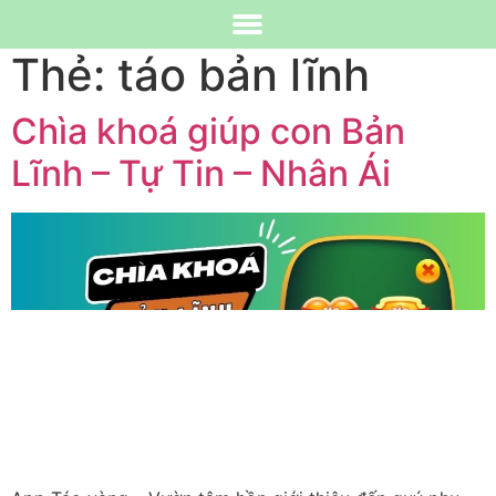
TẢI TÁO VÀNG
SÁCH TÁO VÀNG
Thẻ:
táo bản lĩnh
Chìa khoá giúp con Bản
Lĩnh – Tự Tin – Nhân Ái