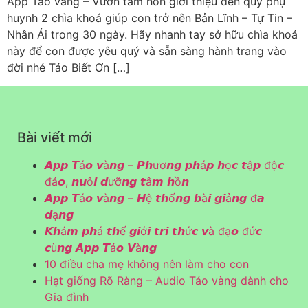
App Táo vàng – Vườn tâm hồn giới thiệu đến quý phụ
huynh 2 chìa khoá giúp con trở nên Bản Lĩnh – Tự Tin –
Nhân Ái trong 30 ngày. Hãy nhanh tay sở hữu chìa khoá
này để con được yêu quý và sẵn sàng hành trang vào
đời nhé Táo Biết Ơn […]
Bài viết mới
𝘼𝙥𝙥 𝙏á𝙤 𝙫à𝙣𝙜 – 𝙋𝙝ươ𝙣𝙜 𝙥𝙝á𝙥 𝙝ọ𝙘 𝙩ậ𝙥 độ𝙘
đá𝙤, 𝙣𝙪ô𝙞 𝙙ưỡ𝙣𝙜 𝙩â𝙢 𝙝ồ𝙣
𝘼𝙥𝙥 𝙏á𝙤 𝙫à𝙣𝙜 – 𝙃ệ 𝙩𝙝ố𝙣𝙜 𝙗à𝙞 𝙜𝙞ả𝙣𝙜 đ𝙖
𝙙ạ𝙣𝙜
𝙆𝙝á𝙢 𝙥𝙝á 𝙩𝙝ế 𝙜𝙞ớ𝙞 𝙩𝙧𝙞 𝙩𝙝ứ𝙘 𝙫à đạ𝙤 đứ𝙘
𝙘ù𝙣𝙜 𝘼𝙥𝙥 𝙏á𝙤 𝙑à𝙣𝙜
10 điều cha mẹ không nên làm cho con
Hạt giống Rõ Ràng – Audio Táo vàng dành cho
Gia đình